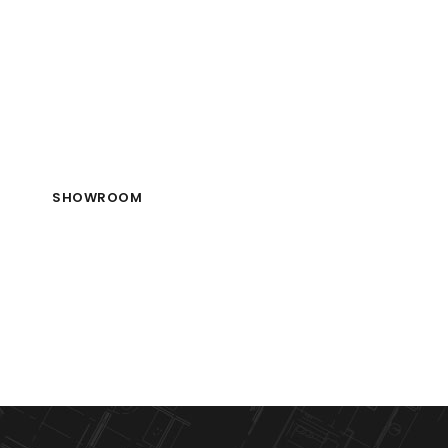
Cuisiniste de p
en fils
SHOWROOM