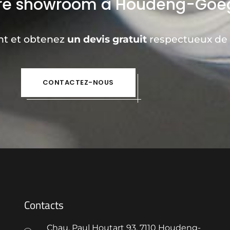
tre showroom à Houdeng-Goe
nt et obtenez
un devis gratuit
respectueux de 
CONTACTEZ-NOUS
Contacts
Chau. Paul Houtart 93, 7110 Houdeng-