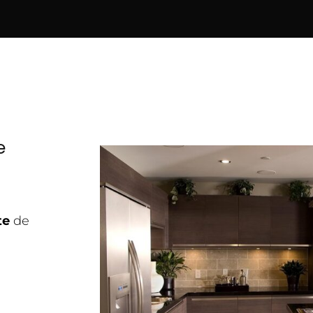
e
te
de