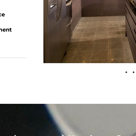
ce
ment