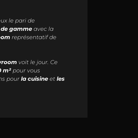
eux le pari de
ut de gamme
avec la
oom
représentatif de
wroom
voit le jour. Ce
0 m²
pour vous
ons pour
la cuisine
et
les