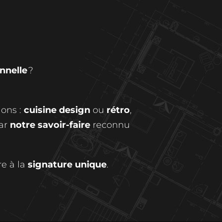
nnelle
?
ions :
cuisine design
ou
rétro
,
par
notre savoir-faire
reconnu
re à la
signature unique
.