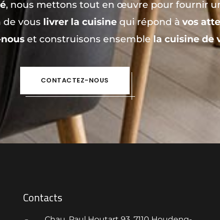
té
, nous mettons tout en œuvre pour fournir 
n de vous
livrer la cuisine
qui répond à
vos att
-nous
et construisons ensemble
la cuisine de 
CONTACTEZ-NOUS
Contacts
Chau. Paul Houtart 93, 7110 Houdeng-