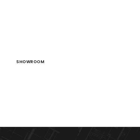
mesure dans t
ses styles
SHOWROOM