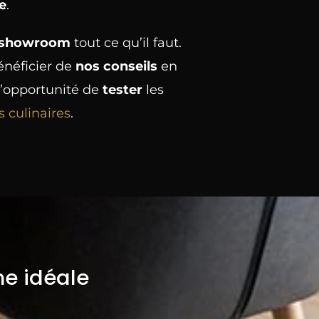
e
.
 showroom
tout ce qu’il faut.
néficier de
nos conseils
en
l’opportunité de
tester
les
 culinaires
.
ne idéale