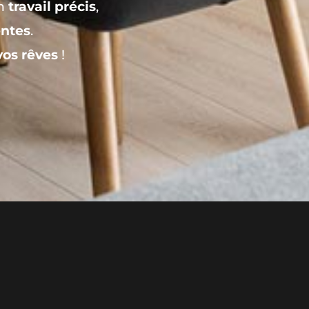
un
travail précis
,
entes
.
vos rêves
!