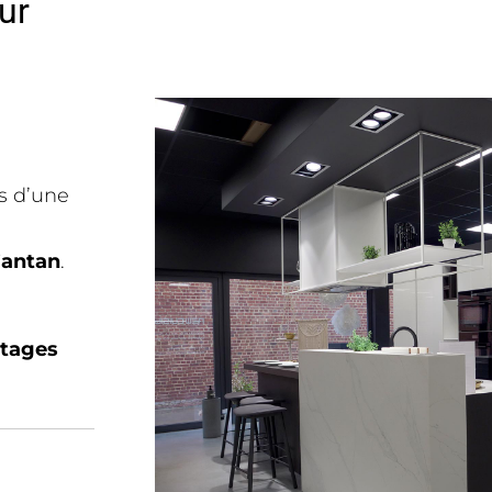
ur
s d’une
’antan
.
ntages